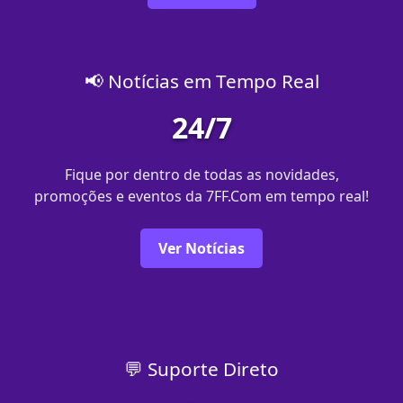
📢 Notícias em Tempo Real
24/7
Fique por dentro de todas as novidades,
promoções e eventos da 7FF.Com em tempo real!
Ver Notícias
💬 Suporte Direto