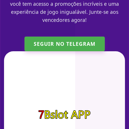
você tem acesso a promoções incríveis e uma
experiência de jogo inigualável. Junte-se aos
vencedores agora!
SEGUIR NO TELEGRAM