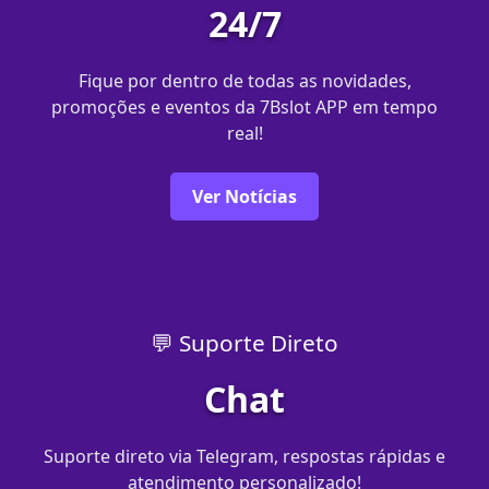
24/7
Fique por dentro de todas as novidades,
promoções e eventos da 7Bslot APP em tempo
real!
Ver Notícias
💬 Suporte Direto
Chat
Suporte direto via Telegram, respostas rápidas e
atendimento personalizado!