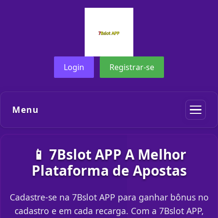
Login
Registrar-se
Menu
📱 7Bslot APP A Melhor
Plataforma de Apostas
Cadastre-se na 7Bslot APP para ganhar bônus no
cadastro e em cada recarga. Com a 7Bslot APP,