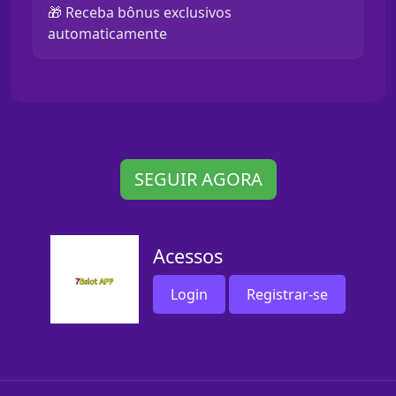
🎁 Receba bônus exclusivos
automaticamente
SEGUIR AGORA
Acessos
Login
Registrar-se