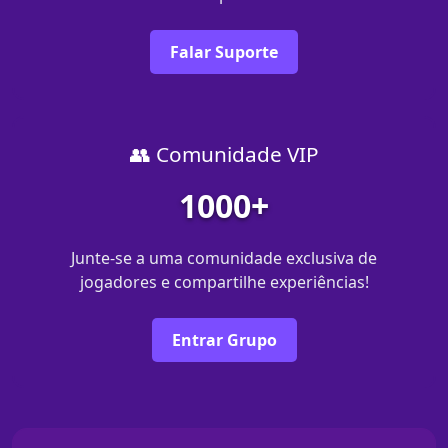
Falar Suporte
👥 Comunidade VIP
1000+
Junte-se a uma comunidade exclusiva de
jogadores e compartilhe experiências!
Entrar Grupo