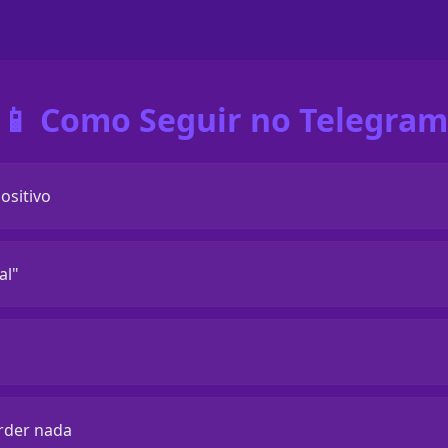
📱 Como Seguir no Telegram
ositivo
al"
erder nada