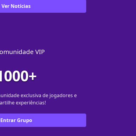
Ver Notícias
Comunidade VIP
1000+
unidade exclusiva de jogadores e
rtilhe experiências!
Entrar Grupo