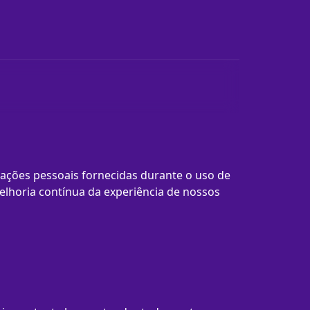
ações pessoais fornecidas durante o uso de
elhoria contínua da experiência de nossos