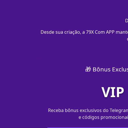
D
Desde sua criação, a 79X Com APP mant
🎁 Bônus Exclu
VIP
Receba bônus exclusivos do Telegra
e códigos promocionai