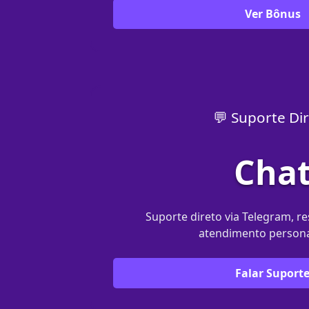
Ver Bônus
💬 Suporte Di
Cha
Suporte direto via Telegram, r
atendimento persona
Falar Suport