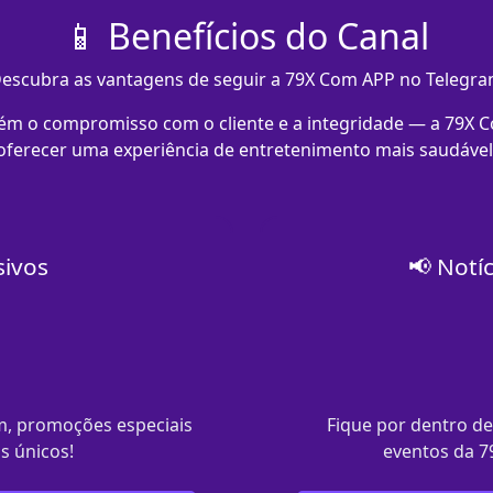
📱 Benefícios do Canal
escubra as vantagens de seguir a 79X Com APP no Telegr
ém o compromisso com o cliente e a integridade — a 79X C
oferecer uma experiência de entretenimento mais saudável
sivos
📢 Notí
m, promoções especiais
Fique por dentro d
s únicos!
eventos da 7