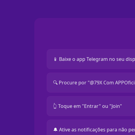
📱 Baixe o app Telegram no seu disp
🔍 Procure por "@79X Com APPOfici
👆 Toque em "Entrar" ou "Join"
🔔 Ative as notificações para não p