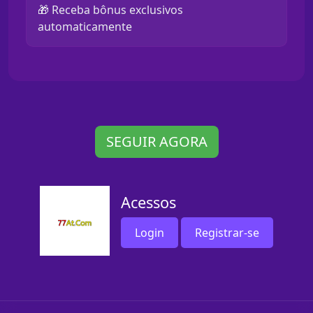
🎁 Receba bônus exclusivos
automaticamente
SEGUIR AGORA
Acessos
Login
Registrar-se