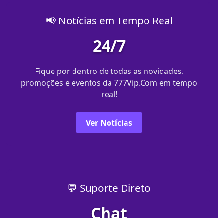
📢 Notícias em Tempo Real
24/7
Fique por dentro de todas as novidades,
promoções e eventos da 777Vip.Com em tempo
real!
Ver Notícias
💬 Suporte Direto
Chat