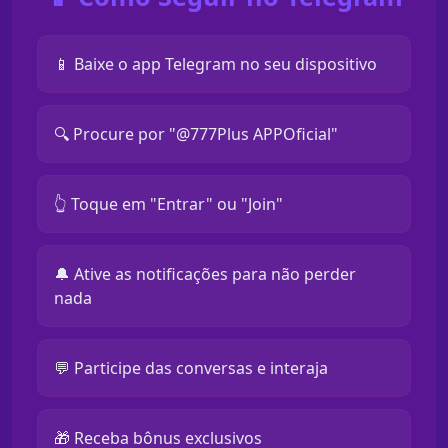
📱 Baixe o app Telegram no seu dispositivo
🔍 Procure por "@777Plus APPOficial"
👆 Toque em "Entrar" ou "Join"
🔔 Ative as notificações para não perder
nada
💬 Participe das conversas e interaja
🎁 Receba bônus exclusivos