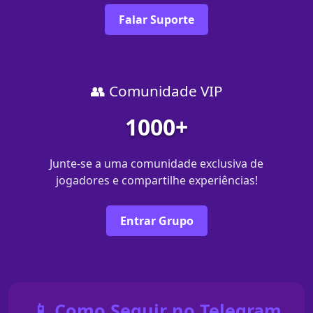
Falar Suporte
👥 Comunidade VIP
1000+
Junte-se a uma comunidade exclusiva de
jogadores e compartilhe experiências!
Entrar Grupo
📱 Como Seguir no Telegram