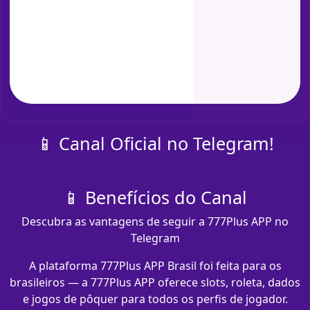
📱 Canal Oficial no Telegram!
📱 Benefícios do Canal
Descubra as vantagens de seguir a 777Plus APP no
Telegram
A plataforma 777Plus APP Brasil foi feita para os
brasileiros — a 777Plus APP oferece slots, roleta, dados
e jogos de pôquer para todos os perfis de jogador.