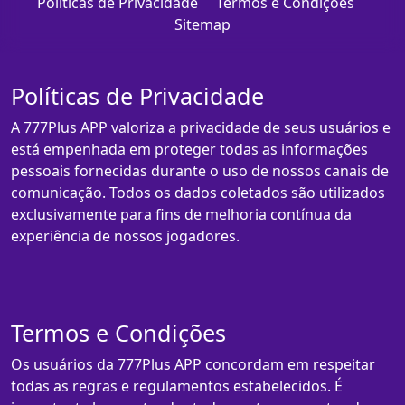
Políticas de Privacidade
Termos e Condições
Sitemap
Políticas de Privacidade
A 777Plus APP valoriza a privacidade de seus usuários e
está empenhada em proteger todas as informações
pessoais fornecidas durante o uso de nossos canais de
comunicação. Todos os dados coletados são utilizados
exclusivamente para fins de melhoria contínua da
experiência de nossos jogadores.
Termos e Condições
Os usuários da 777Plus APP concordam em respeitar
todas as regras e regulamentos estabelecidos. É