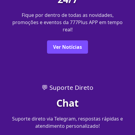
Fique por dentro de todas as novidades,
promoções e eventos da 777Plus APP em tempo
real!
Ver Notícias
💬 Suporte Direto
Chat
Suporte direto via Telegram, respostas rápidas e
atendimento personalizado!