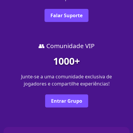
Falar Suporte
👥 Comunidade VIP
1000+
Junte-se a uma comunidade exclusiva de
jogadores e compartilhe experiências!
Entrar Grupo