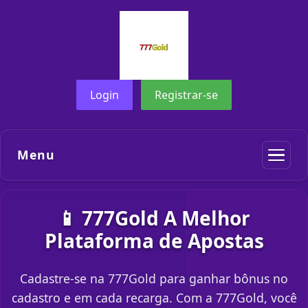
Login
Registrar-se
Menu
📱 777Gold A Melhor
Plataforma de Apostas
Cadastre-se na 777Gold para ganhar bônus no
cadastro e em cada recarga. Com a 777Gold, você