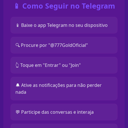
📱 Como Seguir no Telegram
📱 Baixe o app Telegram no seu dispositivo
🔍 Procure por "@777GoldOficial"
👆 Toque em "Entrar" ou "Join"
🔔 Ative as notificações para não perder
nada
💬 Participe das conversas e interaja