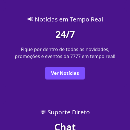
📢 Notícias em Tempo Real
24/7
Fique por dentro de todas as novidades,
promoções e eventos da 7777 em tempo real!
Ver Notícias
💬 Suporte Direto
Chat