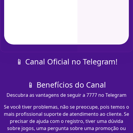
📱 Canal Oficial no Telegram!
📱 Benefícios do Canal
Descubra as vantagens de seguir a 7777 no Telegram
Se você tiver problemas, não se preocupe, pois temos o
mais profissional suporte de atendimento ao cliente. Se
precisar de ajuda com o registro, tiver uma dúvida
sobre jogos, uma pergunta sobre uma promoção ou