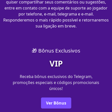
quiser compartilhar seus comentários ou sugestões,
entre em contato com a equipe de suporte ao jogador
por telefone, e-mail, telegrama e e-mail.
Responderemos o mais rápido possível e retornaremos
sua ligação em breve.
🎁 Bônus Exclusivos
VIP
Receba bônus exclusivos do Telegram,
promoções especiais e códigos promocionais
únicos!
Ver Bônus