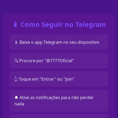
📱 Como Seguir no Telegram
📱 Baixe o app Telegram no seu dispositivo
🔍 Procure por "@7777Oficial"
👆 Toque em "Entrar" ou "Join"
🔔 Ative as notificações para não perder
nada