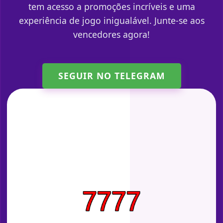
tem acesso a promoções incríveis e uma
experiência de jogo inigualável. Junte-se aos
vencedores agora!
SEGUIR NO TELEGRAM