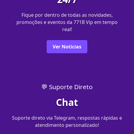
Fique por dentro de todas as novidades,
promoções e eventos da 771B Vip em tempo
real!
Ver Notícias
💬 Suporte Direto
Chat
Suporte direto via Telegram, respostas rápidas e
atendimento personalizado!