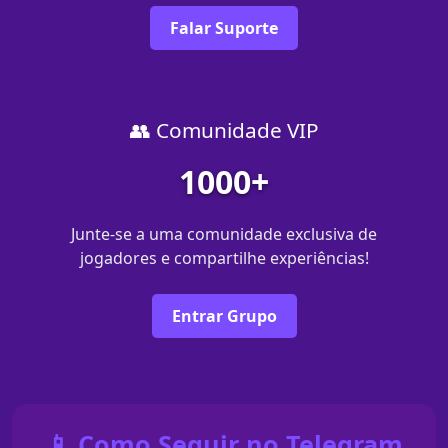
Falar Suporte
👥 Comunidade VIP
1000+
Junte-se a uma comunidade exclusiva de
jogadores e compartilhe experiências!
Entrar Grupo
📱 Como Seguir no Telegram