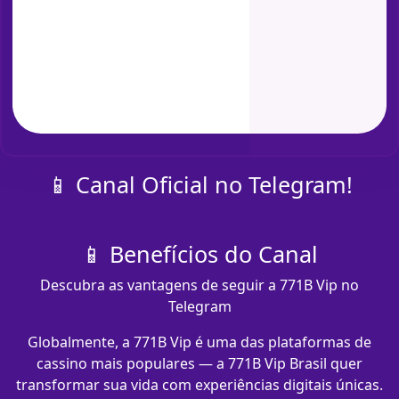
📱 Canal Oficial no Telegram!
📱 Benefícios do Canal
Descubra as vantagens de seguir a 771B Vip no
Telegram
Globalmente, a 771B Vip é uma das plataformas de
cassino mais populares — a 771B Vip Brasil quer
transformar sua vida com experiências digitais únicas.