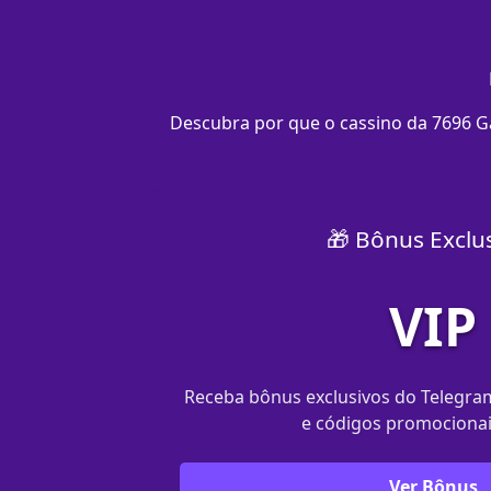
Descubra por que o cassino da 7696 Ga
🎁 Bônus Exclu
VIP
Receba bônus exclusivos do Telegra
e códigos promocionai
Ver Bônus