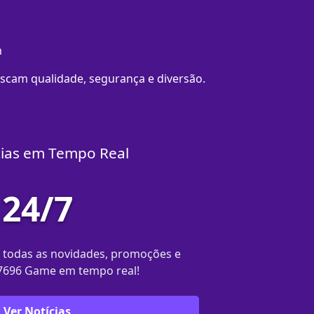
m
uscam qualidade, segurança e diversão.
cias em Tempo Real
24/7
e todas as novidades, promoções e
7696 Game em tempo real!
Ver Notícias