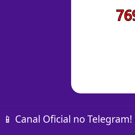
📱 Canal Oficial no Telegram!