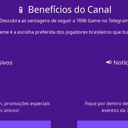
📱 Benefícios do Canal
Descubra as vantagens de seguir a 7696 Game no Telegra
me é a escolha preferida dos jogadores brasileiros que b
sivos
📢 Notí
m, promoções especiais
Fique por dentro d
s únicos!
eventos da 