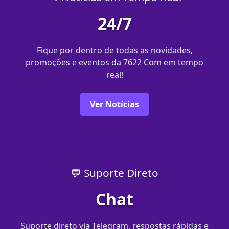
24/7
Fique por dentro de todas as novidades,
promoções e eventos da 7622 Com em tempo
real!
Ver Notícias
💬 Suporte Direto
Chat
Suporte direto via Telegram, respostas rápidas e