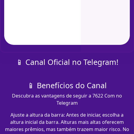
📱 Canal Oficial no Telegram!
📱 Benefícios do Canal
Descubra as vantagens de seguir a 7622 Com no
Telegram
Ajuste a altura da barra: Antes de iniciar, escolha a
altura inicial da barra. Alturas mais altas oferecem
maiores prêmios, mas também trazem maior risco. No