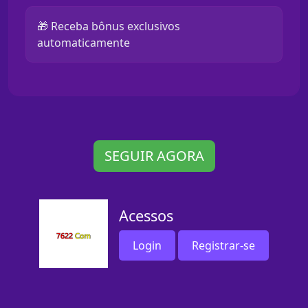
🎁 Receba bônus exclusivos
automaticamente
SEGUIR AGORA
Acessos
Login
Registrar-se