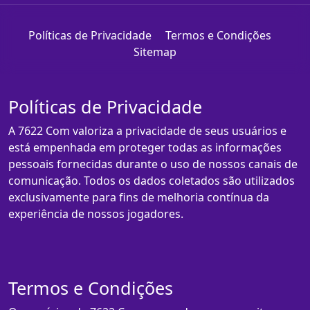
Políticas de Privacidade
Termos e Condições
Sitemap
Políticas de Privacidade
A 7622 Com valoriza a privacidade de seus usuários e
está empenhada em proteger todas as informações
pessoais fornecidas durante o uso de nossos canais de
comunicação. Todos os dados coletados são utilizados
exclusivamente para fins de melhoria contínua da
experiência de nossos jogadores.
Termos e Condições