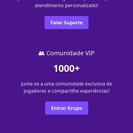
atendimento personalizado!
Falar Suporte
👥 Comunidade VIP
1000+
Junte-se a uma comunidade exclusiva de
jogadores e compartilhe experiências!
Entrar Grupo