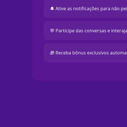
🔔 Ative as notificações para não p
💬 Participe das conversas e interaj
🎁 Receba bônus exclusivos autom