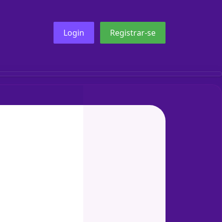
Login
Registrar-se