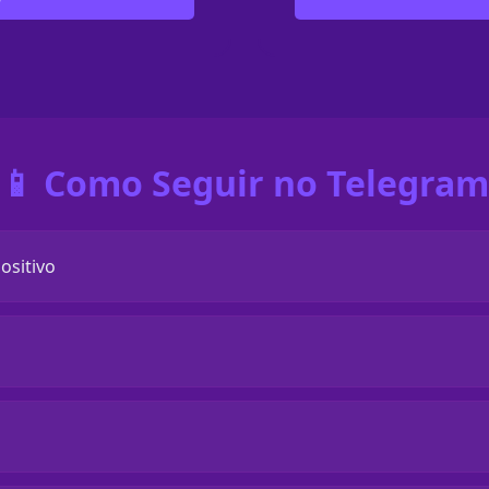
📱 Como Seguir no Telegram
ositivo