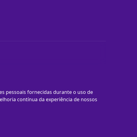
es pessoais fornecidas durante o uso de
elhoria contínua da experiência de nossos