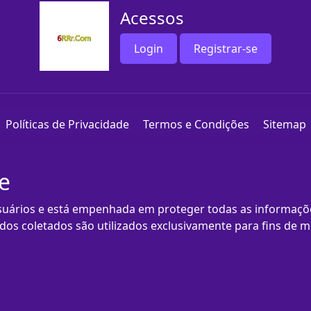
Acessos
Login
Registrar-se
Políticas de Privacidade
Termos e Condições
Sitemap
de
usuários e está empenhada em proteger todas as informaçõ
os coletados são utilizados exclusivamente para fins de m