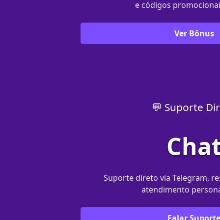
e códigos promocionai
Ver Bônus
💬 Suporte Di
Cha
Suporte direto via Telegram, r
atendimento persona
Falar Suport