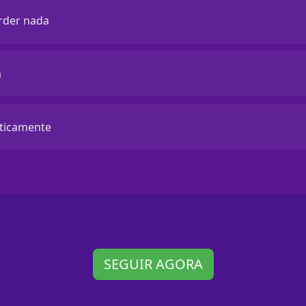
erder nada
a
aticamente
SEGUIR AGORA