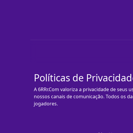
Políticas de Privacida
A 6RRr.Com valoriza a privacidade de seus 
nossos canais de comunicação. Todos os dad
jogadores.