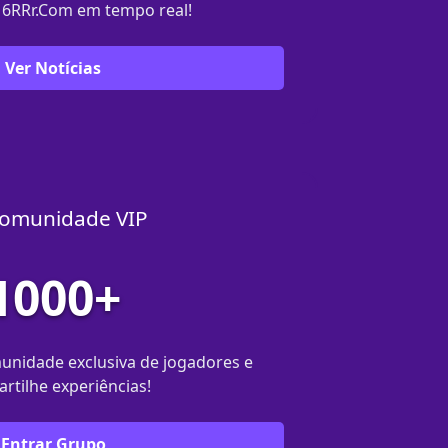
 6RRr.Com em tempo real!
Ver Notícias
Comunidade VIP
1000+
unidade exclusiva de jogadores e
rtilhe experiências!
Entrar Grupo