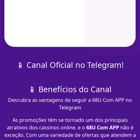
📱 Canal Oficial no Telegram!
📱 Benefícios do Canal
Descubra as vantagens de seguir a 68U Com APP no
Telegram
As promoções têm se tornado um dos principais
atrativos dos cassinos online, e o
68U Com APP
não é
exceção. Com uma variedade de ofertas que atendem a