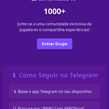
1000+
Junte-se a uma comunidade exclusiva de
jogadores e compartilhe experiências!
Entrar Grupo
📱 Como Seguir no Telegram
📱 Baixe o app Telegram no seu dispositivo
🔍 Procure por "@68U Com APPOficial"