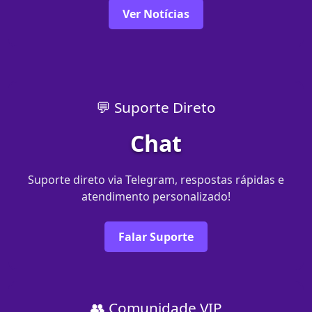
Ver Notícias
💬 Suporte Direto
Chat
Suporte direto via Telegram, respostas rápidas e
atendimento personalizado!
Falar Suporte
👥 Comunidade VIP