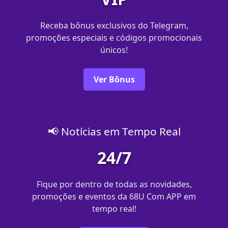
Receba bônus exclusivos do Telegram,
promoções especiais e códigos promocionais
únicos!
Ver Bônus
📢 Notícias em Tempo Real
24/7
Fique por dentro de todas as novidades,
promoções e eventos da 68U Com APP em
tempo real!