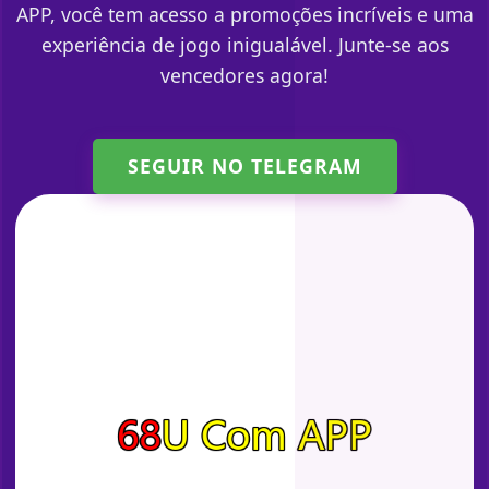
APP, você tem acesso a promoções incríveis e uma
experiência de jogo inigualável. Junte-se aos
vencedores agora!
SEGUIR NO TELEGRAM