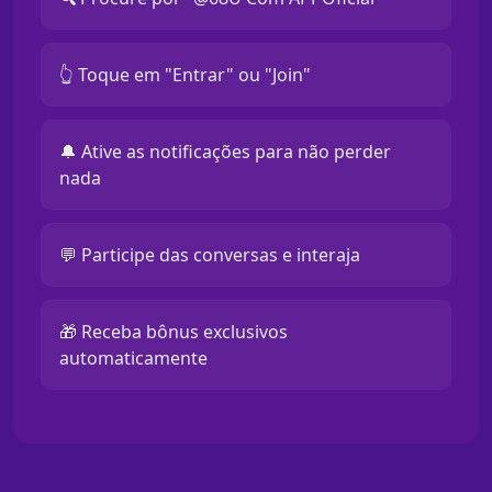
👆 Toque em "Entrar" ou "Join"
🔔 Ative as notificações para não perder
nada
💬 Participe das conversas e interaja
🎁 Receba bônus exclusivos
automaticamente