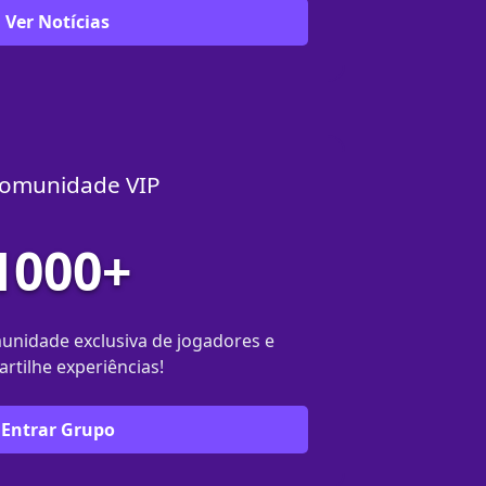
Ver Notícias
Comunidade VIP
1000+
unidade exclusiva de jogadores e
rtilhe experiências!
Entrar Grupo