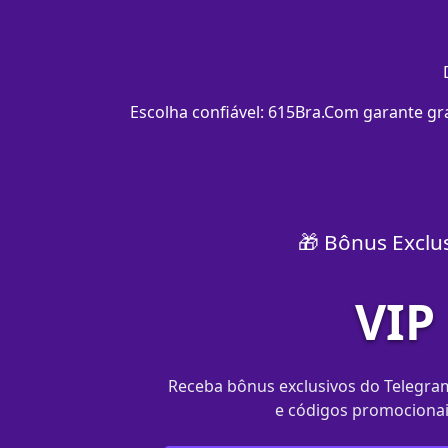
Escolha confiável: 615Bra.Com garante g
🎁 Bônus Exclu
VIP
Receba bônus exclusivos do Telegra
e códigos promocionai