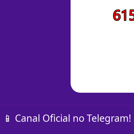
📱 Canal Oficial no Telegram!