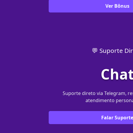
Ver Bônus
💬 Suporte Di
Cha
Suporte direto via Telegram, r
atendimento persona
Falar Suport