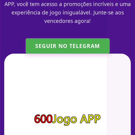
APP, você tem acesso a promoções incríveis e uma
experiência de jogo inigualável. Junte-se aos
vencedores agora!
SEGUIR NO TELEGRAM