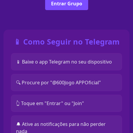
Entrar Grupo
📱 Como Seguir no Telegram
📱 Baixe o app Telegram no seu dispositivo
🔍 Procure por "@600Jogo APPOficial"
👆 Toque em "Entrar" ou "Join"
🔔 Ative as notificações para não perder
nada