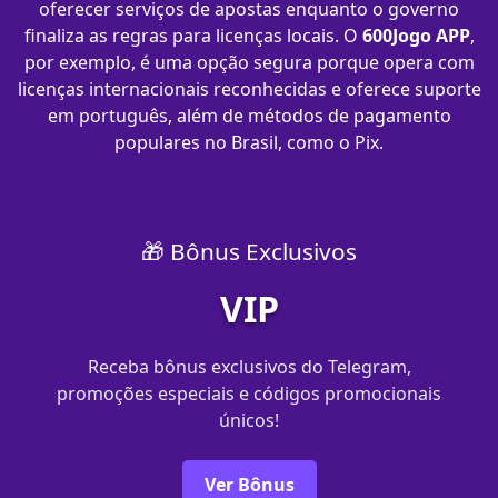
oferecer serviços de apostas enquanto o governo
finaliza as regras para licenças locais. O
600Jogo APP
,
por exemplo, é uma opção segura porque opera com
licenças internacionais reconhecidas e oferece suporte
em português, além de métodos de pagamento
populares no Brasil, como o Pix.
🎁 Bônus Exclusivos
VIP
Receba bônus exclusivos do Telegram,
promoções especiais e códigos promocionais
únicos!
Ver Bônus