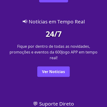
📢 Notícias em Tempo Real
24/7
Fique por dentro de todas as novidades,
promoções e eventos da 600Jogo APP em tempo
real!
Ver Notícias
💬 Suporte Direto