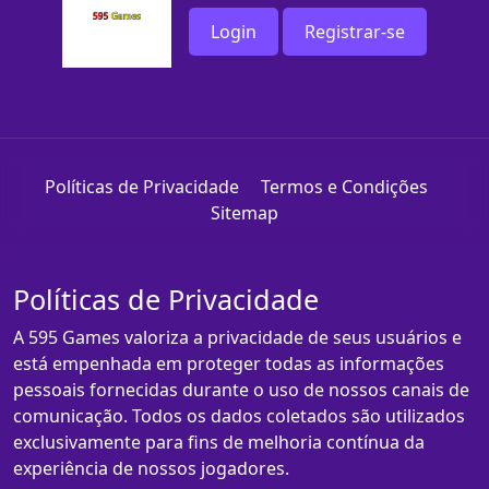
Login
Registrar-se
Políticas de Privacidade
Termos e Condições
Sitemap
Políticas de Privacidade
A 595 Games valoriza a privacidade de seus usuários e
está empenhada em proteger todas as informações
pessoais fornecidas durante o uso de nossos canais de
comunicação. Todos os dados coletados são utilizados
exclusivamente para fins de melhoria contínua da
experiência de nossos jogadores.