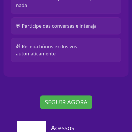
nada
💬 Participe das conversas e interaja
🎁 Receba bônus exclusivos
automaticamente
SEGUIR AGORA
Acessos