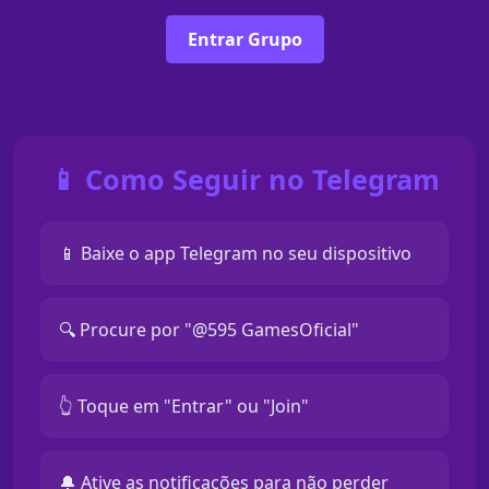
Entrar Grupo
📱 Como Seguir no Telegram
📱 Baixe o app Telegram no seu dispositivo
🔍 Procure por "@595 GamesOficial"
👆 Toque em "Entrar" ou "Join"
🔔 Ative as notificações para não perder