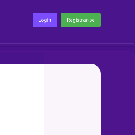
Login
Registrar-se