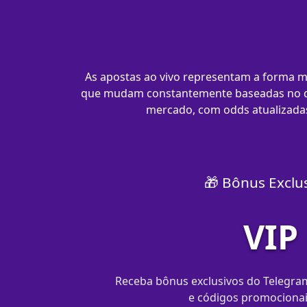
As apostas ao vivo representam a forma m
que mudam constantemente baseadas no qu
mercado, com odds atualizadas
🎁 Bônus Exclu
VIP
Receba bônus exclusivos do Telegra
e códigos promocionai