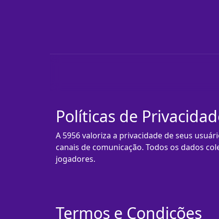
Políticas de Privacida
A 5956 valoriza a privacidade de seus usuá
canais de comunicação. Todos os dados cole
jogadores.
Termos e Condições