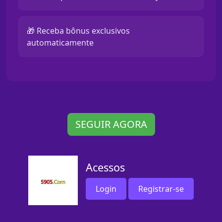
🎁 Receba bônus exclusivos
automaticamente
SEGUIR AGORA
Acessos
Login
Registrar-se