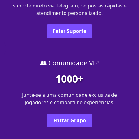
Suporte direto via Telegram, respostas rápidas e
atendimento personalizado!
Falar Suporte
👥 Comunidade VIP
1000+
Junte-se a uma comunidade exclusiva de
jogadores e compartilhe experiências!
Entrar Grupo