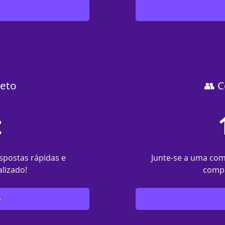
reto
👥 
t
espostas rápidas e
Junte-se a uma com
lizado!
compa
e