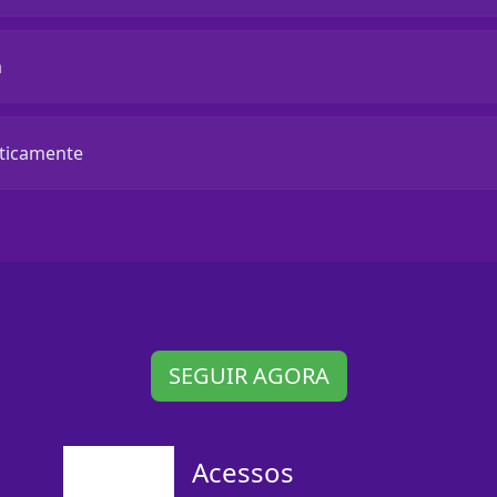
a
aticamente
SEGUIR AGORA
Acessos