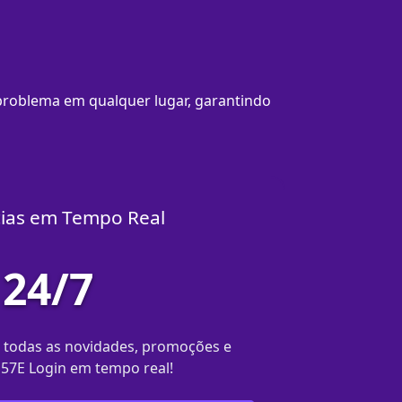
 problema em qualquer lugar, garantindo
cias em Tempo Real
24/7
e todas as novidades, promoções e
 57E Login em tempo real!