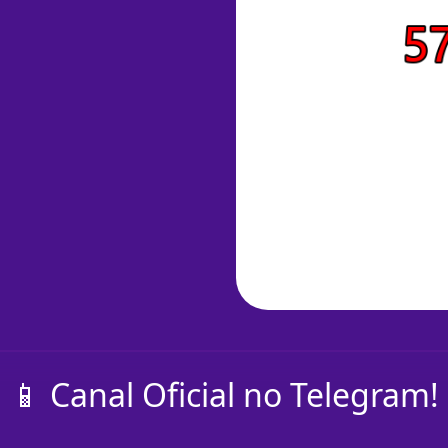
📱 Canal Oficial no Telegram!