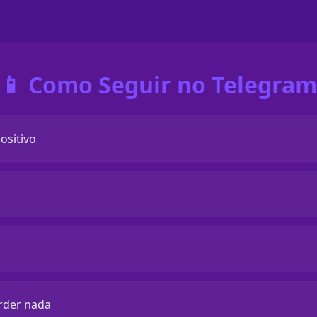
📱 Como Seguir no Telegram
ositivo
erder nada