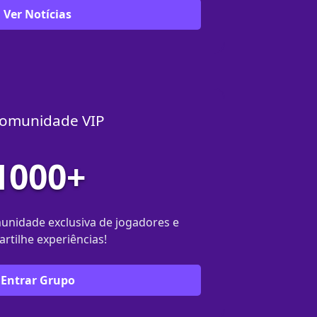
Ver Notícias
Comunidade VIP
1000+
unidade exclusiva de jogadores e
rtilhe experiências!
Entrar Grupo