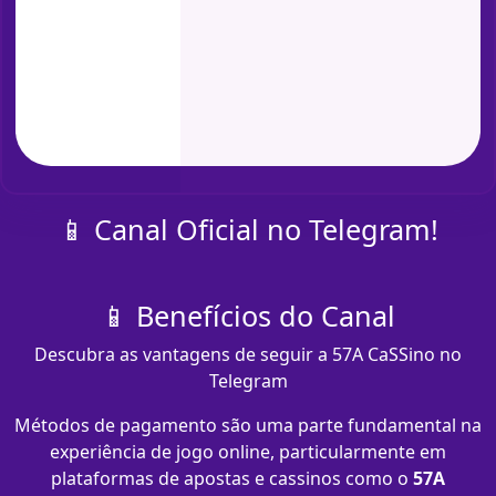
📱 Canal Oficial no Telegram!
📱 Benefícios do Canal
Descubra as vantagens de seguir a 57A CaSSino no
Telegram
Métodos de pagamento são uma parte fundamental na
experiência de jogo online, particularmente em
plataformas de apostas e cassinos como o
57A