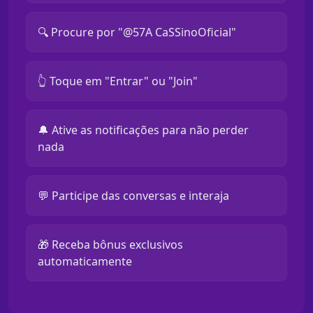
🔍 Procure por "@57A CaSSinoOficial"
👆 Toque em "Entrar" ou "Join"
🔔 Ative as notificações para não perder
nada
💬 Participe das conversas e interaja
🎁 Receba bônus exclusivos
automaticamente