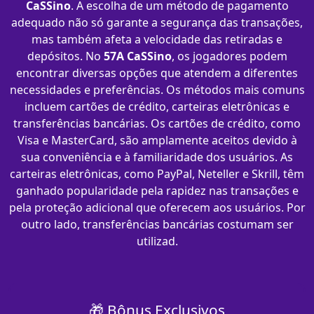
CaSSino
. A escolha de um método de pagamento
adequado não só garante a segurança das transações,
mas também afeta a velocidade das retiradas e
depósitos. No
57A CaSSino
, os jogadores podem
encontrar diversas opções que atendem a diferentes
necessidades e preferências. Os métodos mais comuns
incluem cartões de crédito, carteiras eletrônicas e
transferências bancárias. Os cartões de crédito, como
Visa e MasterCard, são amplamente aceitos devido à
sua conveniência e à familiaridade dos usuários. As
carteiras eletrônicas, como PayPal, Neteller e Skrill, têm
ganhado popularidade pela rapidez nas transações e
pela proteção adicional que oferecem aos usuários. Por
outro lado, transferências bancárias costumam ser
utilizad.
🎁 Bônus Exclusivos