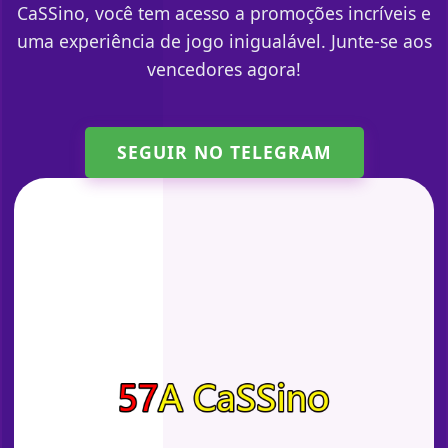
CaSSino, você tem acesso a promoções incríveis e
uma experiência de jogo inigualável. Junte-se aos
vencedores agora!
SEGUIR NO TELEGRAM