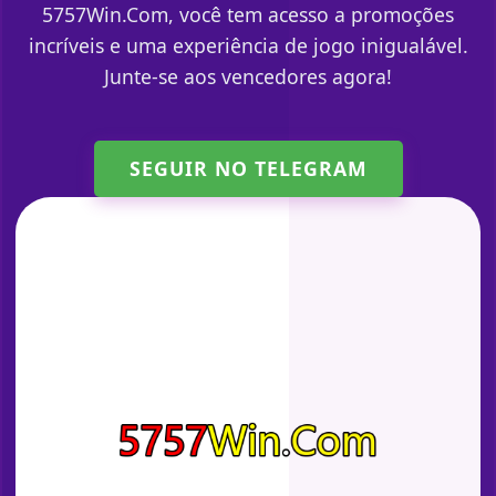
5757Win.Com, você tem acesso a promoções
incríveis e uma experiência de jogo inigualável.
Junte-se aos vencedores agora!
SEGUIR NO TELEGRAM