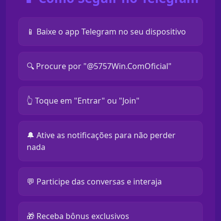
📱 Baixe o app Telegram no seu dispositivo
🔍 Procure por "@5757Win.ComOficial"
👆 Toque em "Entrar" ou "Join"
🔔 Ative as notificações para não perder
nada
💬 Participe das conversas e interaja
🎁 Receba bônus exclusivos