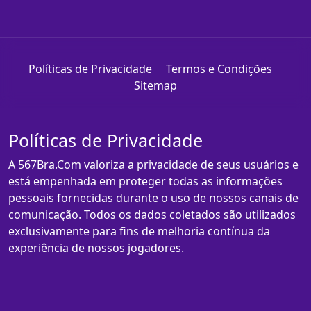
Políticas de Privacidade
Termos e Condições
Sitemap
Políticas de Privacidade
A 567Bra.Com valoriza a privacidade de seus usuários e
está empenhada em proteger todas as informações
pessoais fornecidas durante o uso de nossos canais de
comunicação. Todos os dados coletados são utilizados
exclusivamente para fins de melhoria contínua da
experiência de nossos jogadores.