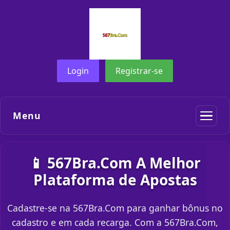
Login
Registrar-se
Menu
📱 567Bra.Com A Melhor
Plataforma de Apostas
Cadastre-se na 567Bra.Com para ganhar bônus no
cadastro e em cada recarga. Com a 567Bra.Com,