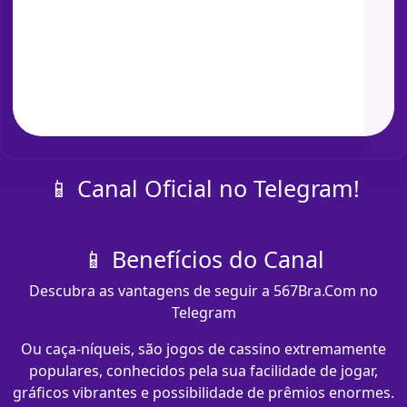
📱 Canal Oficial no Telegram!
📱 Benefícios do Canal
Descubra as vantagens de seguir a 567Bra.Com no
Telegram
Ou caça-níqueis, são jogos de cassino extremamente
populares, conhecidos pela sua facilidade de jogar,
gráficos vibrantes e possibilidade de prêmios enormes.