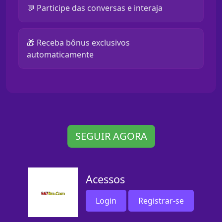
💬 Participe das conversas e interaja
🎁 Receba bônus exclusivos
automaticamente
SEGUIR AGORA
Acessos
Login
Registrar-se