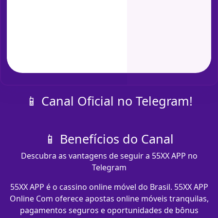
📱 Canal Oficial no Telegram!
📱 Benefícios do Canal
Descubra as vantagens de seguir a 55XX APP no
Telegram
55XX APP é o cassino online móvel do Brasil. 55XX APP
Online Com oferece apostas online móveis tranquilas,
pagamentos seguros e oportunidades de bônus