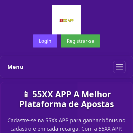
Login
Registrar-se
Menu
📱 55XX APP A Melhor
Plataforma de Apostas
Cadastre-se na 55XX APP para ganhar bônus no
cadastro e em cada recarga. Com a 55XX APP,