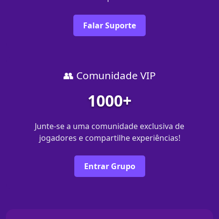
Falar Suporte
👥 Comunidade VIP
1000+
Junte-se a uma comunidade exclusiva de
jogadores e compartilhe experiências!
Entrar Grupo