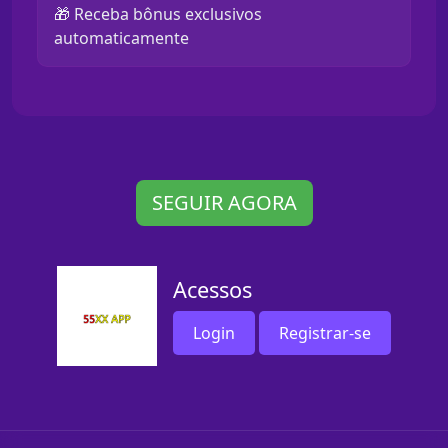
🎁 Receba bônus exclusivos
automaticamente
SEGUIR AGORA
Acessos
Login
Registrar-se