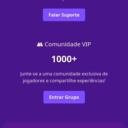
Falar Suporte
👥 Comunidade VIP
1000+
Junte-se a uma comunidade exclusiva de
jogadores e compartilhe experiências!
Entrar Grupo