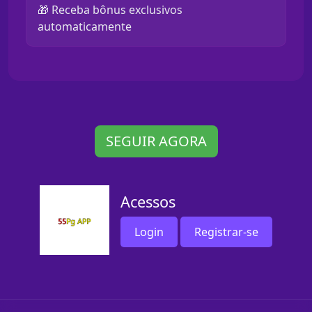
🎁 Receba bônus exclusivos
automaticamente
SEGUIR AGORA
Acessos
Login
Registrar-se