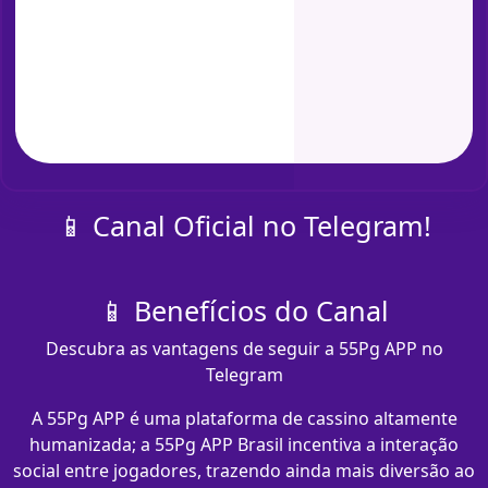
📱 Canal Oficial no Telegram!
📱 Benefícios do Canal
Descubra as vantagens de seguir a 55Pg APP no
Telegram
A 55Pg APP é uma plataforma de cassino altamente
humanizada; a 55Pg APP Brasil incentiva a interação
social entre jogadores, trazendo ainda mais diversão ao