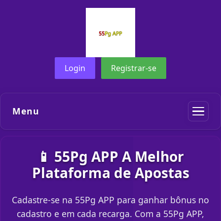
Login
Registrar-se
Menu
📱 55Pg APP A Melhor
Plataforma de Apostas
Cadastre-se na 55Pg APP para ganhar bônus no
cadastro e em cada recarga. Com a 55Pg APP,