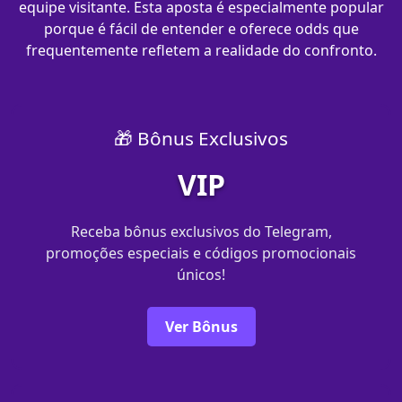
equipe visitante. Esta aposta é especialmente popular
porque é fácil de entender e oferece odds que
frequentemente refletem a realidade do confronto.
🎁 Bônus Exclusivos
VIP
Receba bônus exclusivos do Telegram,
promoções especiais e códigos promocionais
únicos!
Ver Bônus