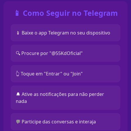
📱 Como Seguir no Telegram
📱 Baixe o app Telegram no seu dispositivo
🔍 Procure por "@55KdOficial"
👆 Toque em "Entrar" ou "Join"
🔔 Ative as notificações para não perder
nada
💬 Participe das conversas e interaja