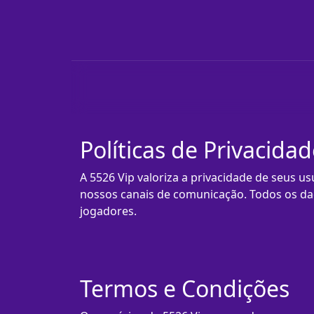
Políticas de Privacida
A 5526 Vip valoriza a privacidade de seus 
nossos canais de comunicação. Todos os dad
jogadores.
Termos e Condições