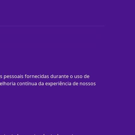
s pessoais fornecidas durante o uso de
elhoria contínua da experiência de nossos