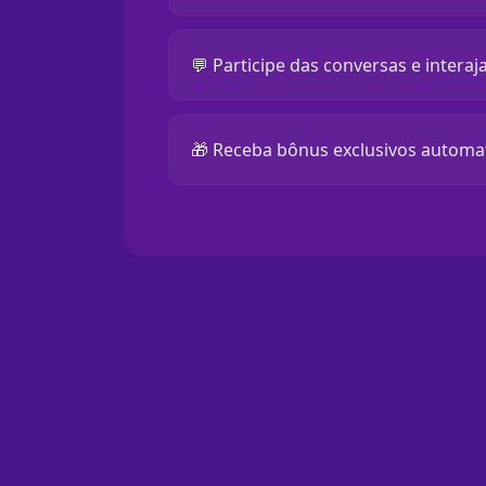
💬 Participe das conversas e interaj
🎁 Receba bônus exclusivos autom