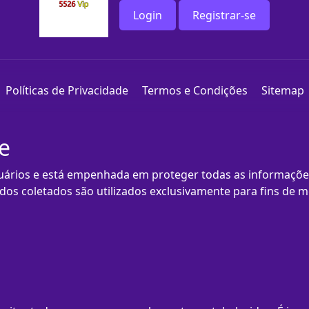
Login
Registrar-se
Políticas de Privacidade
Termos e Condições
Sitemap
de
usuários e está empenhada em proteger todas as informaçõe
os coletados são utilizados exclusivamente para fins de m