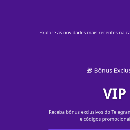
Explore as novidades mais recentes na ca
🎁 Bônus Exclu
VIP
Receba bônus exclusivos do Telegra
e códigos promocionai