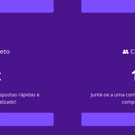
reto
👥 
t
espostas rápidas e
Junte-se a uma com
lizado!
compa
e