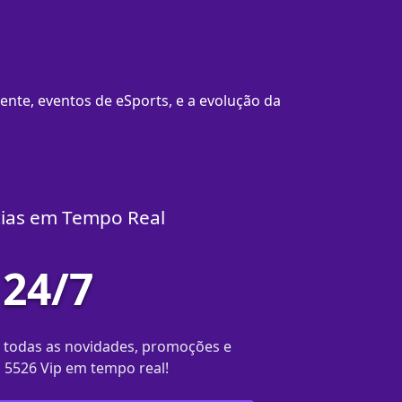
ente, eventos de eSports, e a evolução da
cias em Tempo Real
24/7
e todas as novidades, promoções e
 5526 Vip em tempo real!