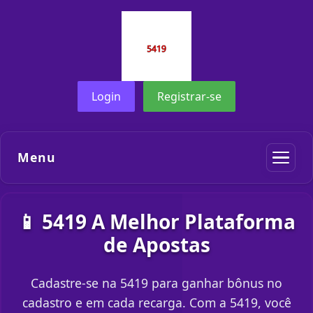
Login
Registrar-se
Menu
📱 5419 A Melhor Plataforma
de Apostas
Cadastre-se na 5419 para ganhar bônus no
cadastro e em cada recarga. Com a 5419, você