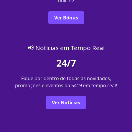
únicos!
Ver Bônus
📢 Notícias em Tempo Real
24/7
Fique por dentro de todas as novidades,
promoções e eventos da 5419 em tempo real!
Ver Notícias