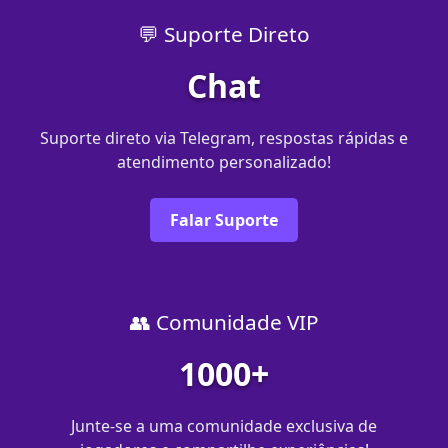
💬 Suporte Direto
Chat
Suporte direto via Telegram, respostas rápidas e
atendimento personalizado!
Falar Suporte
👥 Comunidade VIP
1000+
Junte-se a uma comunidade exclusiva de