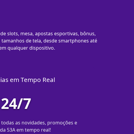
 de slots, mesa, apostas esportivas, bônus,
es tamanhos de tela, desde smartphones até
em qualquer dispositivo.
cias em Tempo Real
24/7
e todas as novidades, promoções e
 da 53A em tempo real!