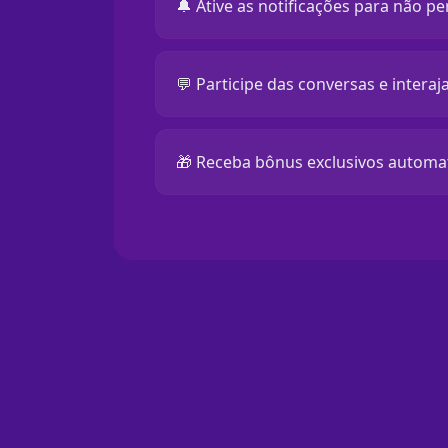
🔔 Ative as notificações para não p
💬 Participe das conversas e interaj
🎁 Receba bônus exclusivos autom