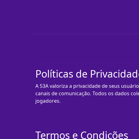
Políticas de Privacida
A 53A valoriza a privacidade de seus usuár
canais de comunicação. Todos os dados cole
jogadores.
Termos e Condições