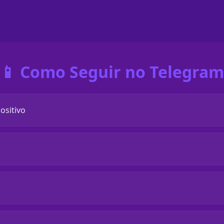
📱 Como Seguir no Telegram
ositivo