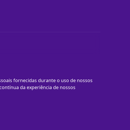
ssoais fornecidas durante o uso de nossos
 contínua da experiência de nossos