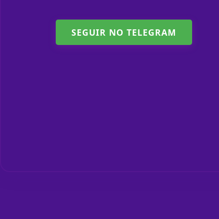
SEGUIR NO TELEGRAM