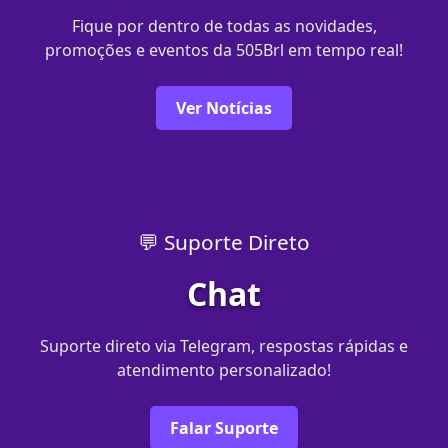
Fique por dentro de todas as novidades,
promoções e eventos da 505Brl em tempo real!
Ver Notícias
💬 Suporte Direto
Chat
Suporte direto via Telegram, respostas rápidas e
atendimento personalizado!
Falar Suporte