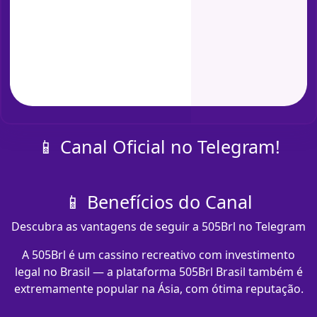
📱 Canal Oficial no Telegram!
📱 Benefícios do Canal
Descubra as vantagens de seguir a 505Brl no Telegram
A 505Brl é um cassino recreativo com investimento
legal no Brasil — a plataforma 505Brl Brasil também é
extremamente popular na Ásia, com ótima reputação.