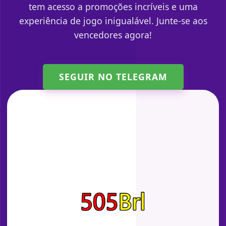
tem acesso a promoções incríveis e uma
experiência de jogo inigualável. Junte-se aos
vencedores agora!
SEGUIR NO TELEGRAM