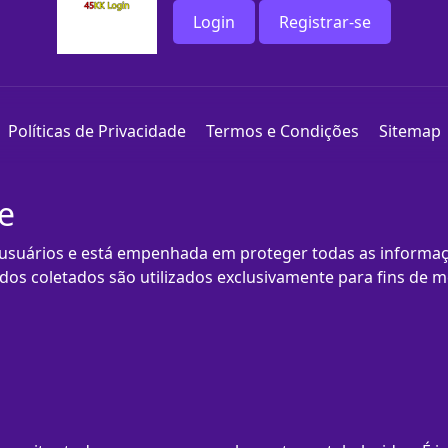
Login
Registrar-se
Políticas de Privacidade
Termos e Condições
Sitemap
de
s usuários e está empenhada em proteger todas as informa
os coletados são utilizados exclusivamente para fins de m