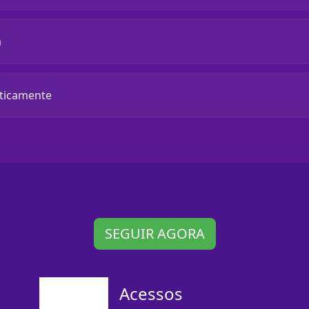
a
aticamente
SEGUIR AGORA
Acessos