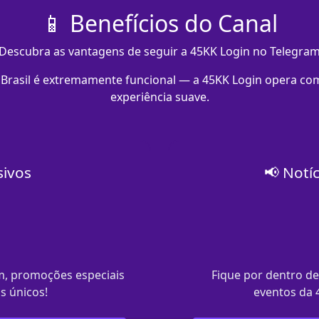
📱 Benefícios do Canal
Descubra as vantagens de seguir a 45KK Login no Telegra
 Brasil é extremamente funcional — a 45KK Login opera com
experiência suave.
sivos
📢 Notí
m, promoções especiais
Fique por dentro d
s únicos!
eventos da 