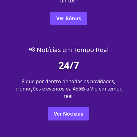
únicos!
Ver Bônus
📢 Notícias em Tempo Real
24/7
Fique por dentro de todas as novidades,
promoções e eventos da 456Bra Vip em tempo
real!
Ver Notícias