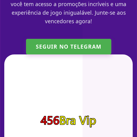
você tem acesso a promoções incríveis e uma
experiência de jogo inigualável. Junte-se aos
vencedores agora!
SEGUIR NO TELEGRAM