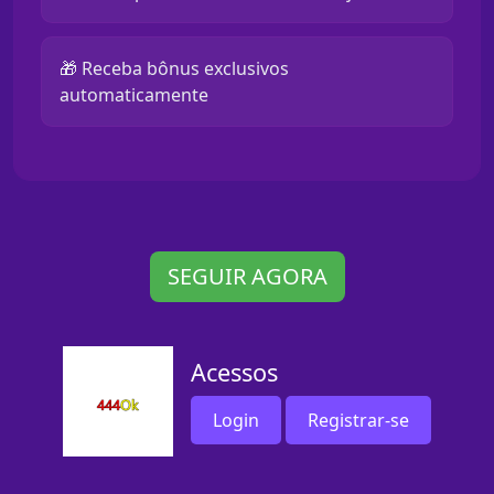
🎁 Receba bônus exclusivos
automaticamente
SEGUIR AGORA
Acessos
Login
Registrar-se