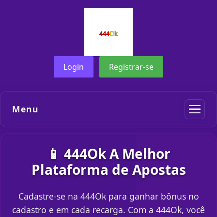
Login
Registrar-se
Menu
📱 444Ok A Melhor
Plataforma de Apostas
Cadastre-se na 444Ok para ganhar bônus no
cadastro e em cada recarga. Com a 444Ok, você