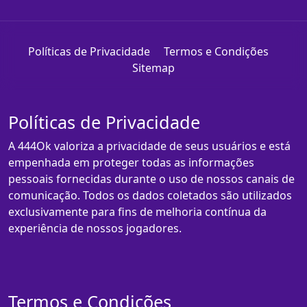
Políticas de Privacidade
Termos e Condições
Sitemap
Políticas de Privacidade
A 444Ok valoriza a privacidade de seus usuários e está
empenhada em proteger todas as informações
pessoais fornecidas durante o uso de nossos canais de
comunicação. Todos os dados coletados são utilizados
exclusivamente para fins de melhoria contínua da
experiência de nossos jogadores.
Termos e Condições