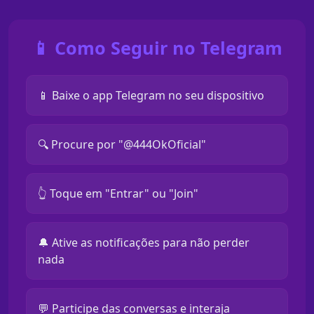
📱 Como Seguir no Telegram
📱 Baixe o app Telegram no seu dispositivo
🔍 Procure por "@444OkOficial"
👆 Toque em "Entrar" ou "Join"
🔔 Ative as notificações para não perder
nada
💬 Participe das conversas e interaja