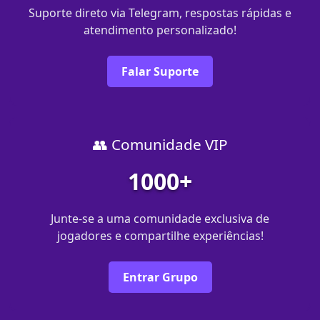
Suporte direto via Telegram, respostas rápidas e
atendimento personalizado!
Falar Suporte
👥 Comunidade VIP
1000+
Junte-se a uma comunidade exclusiva de
jogadores e compartilhe experiências!
Entrar Grupo