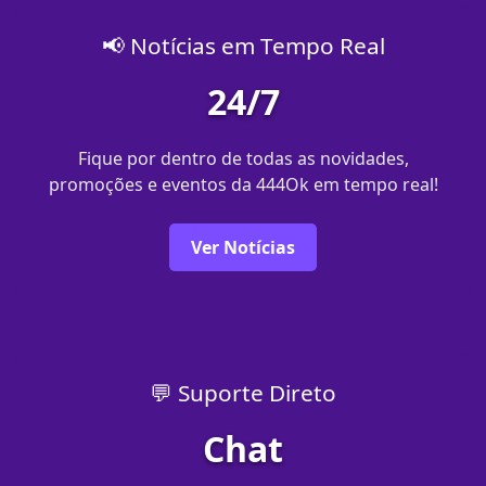
📢 Notícias em Tempo Real
24/7
Fique por dentro de todas as novidades,
promoções e eventos da 444Ok em tempo real!
Ver Notícias
💬 Suporte Direto
Chat