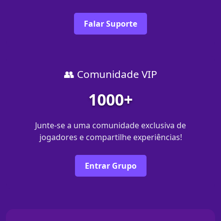
Falar Suporte
👥 Comunidade VIP
1000+
Junte-se a uma comunidade exclusiva de
jogadores e compartilhe experiências!
Entrar Grupo