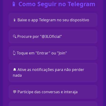
📱 Como Seguir no Telegram
📱 Baixe o app Telegram no seu dispositivo
🔍 Procure por "@3LOficial"
👆 Toque em "Entrar" ou "Join"
🔔 Ative as notificações para não perder
nada
💬 Participe das conversas e interaja