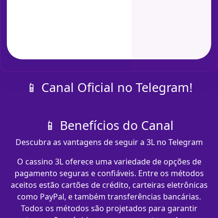
📱 Canal Oficial no Telegram!
📱 Benefícios do Canal
Descubra as vantagens de seguir a 3L no Telegram
O cassino 3L oferece uma variedade de opções de
pagamento seguras e confiáveis. Entre os métodos
aceitos estão cartões de crédito, carteiras eletrônicas
como PayPal, e também transferências bancárias.
Todos os métodos são projetados para garantir