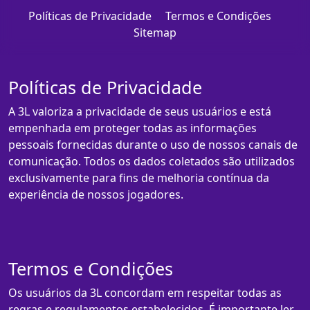
Políticas de Privacidade
Termos e Condições
Sitemap
Políticas de Privacidade
A 3L valoriza a privacidade de seus usuários e está
empenhada em proteger todas as informações
pessoais fornecidas durante o uso de nossos canais de
comunicação. Todos os dados coletados são utilizados
exclusivamente para fins de melhoria contínua da
experiência de nossos jogadores.
Termos e Condições
Os usuários da 3L concordam em respeitar todas as
regras e regulamentos estabelecidos. É importante ler