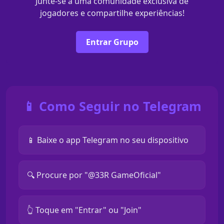
Junte-se a uma comunidade exclusiva de
jogadores e compartilhe experiências!
Entrar Grupo
📱 Como Seguir no Telegram
📱 Baixe o app Telegram no seu dispositivo
🔍 Procure por "@33R GameOficial"
👆 Toque em "Entrar" ou "Join"