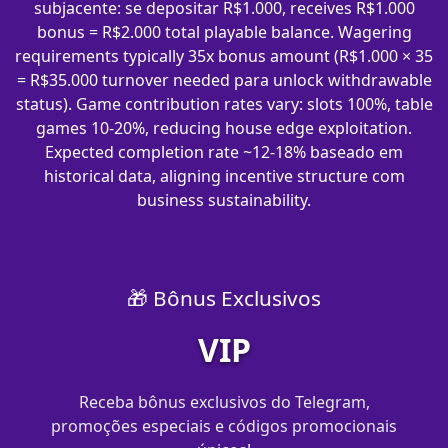
subjacente: se depositar R$1.000, receives R$1.000
bonus = R$2.000 total playable balance. Wagering
requirements typically 35x bonus amount (R$1.000 × 35
= R$35.000 turnover needed para unlock withdrawable
status). Game contribution rates vary: slots 100%, table
games 10-20%, reducing house edge exploitation.
Expected completion rate ~12-18% baseado em
historical data, aligning incentive structure com
business sustainability.
🎁 Bônus Exclusivos
VIP
Receba bônus exclusivos do Telegram,
promoções especiais e códigos promocionais