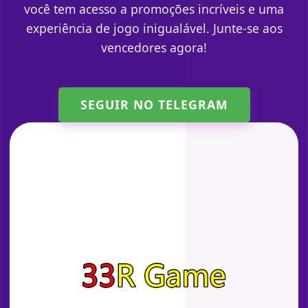
você tem acesso a promoções incríveis e uma
experiência de jogo inigualável. Junte-se aos
vencedores agora!
SEGUIR NO TELEGRAM