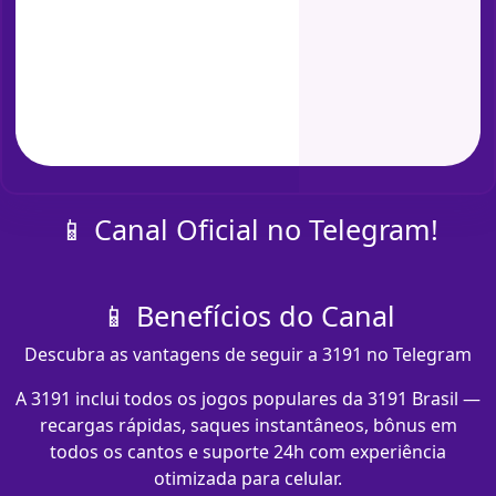
📱 Canal Oficial no Telegram!
📱 Benefícios do Canal
Descubra as vantagens de seguir a 3191 no Telegram
A 3191 inclui todos os jogos populares da 3191 Brasil —
recargas rápidas, saques instantâneos, bônus em
todos os cantos e suporte 24h com experiência
otimizada para celular.