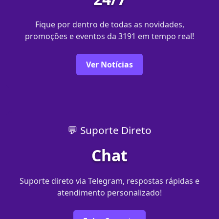
Fique por dentro de todas as novidades,
promoções e eventos da 3191 em tempo real!
Ver Notícias
💬 Suporte Direto
Chat
Suporte direto via Telegram, respostas rápidas e
atendimento personalizado!