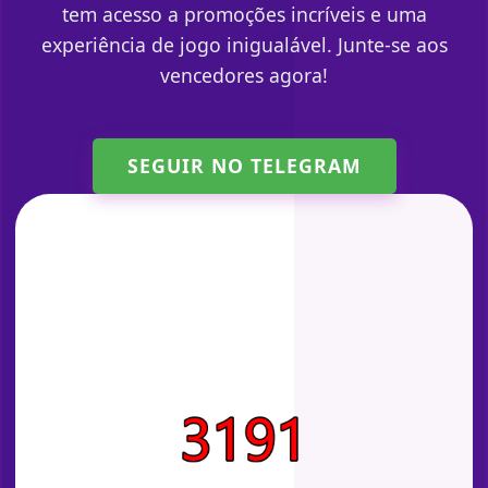
tem acesso a promoções incríveis e uma
experiência de jogo inigualável. Junte-se aos
vencedores agora!
SEGUIR NO TELEGRAM