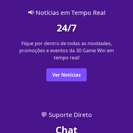
📢 Notícias em Tempo Real
24/7
Fique por dentro de todas as novidades,
promoções e eventos da 30 Game Win em
tempo real!
Ver Notícias
💬 Suporte Direto
Chat