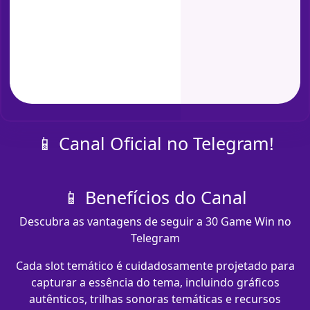
📱 Canal Oficial no Telegram!
📱 Benefícios do Canal
Descubra as vantagens de seguir a 30 Game Win no
Telegram
Cada slot temático é cuidadosamente projetado para
capturar a essência do tema, incluindo gráficos
autênticos, trilhas sonoras temáticas e recursos