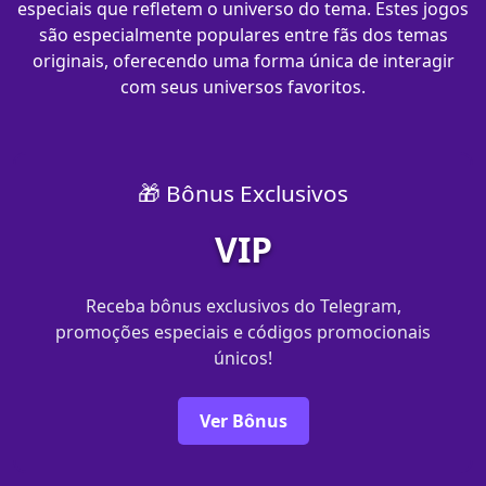
especiais que refletem o universo do tema. Estes jogos
são especialmente populares entre fãs dos temas
originais, oferecendo uma forma única de interagir
com seus universos favoritos.
🎁 Bônus Exclusivos
VIP
Receba bônus exclusivos do Telegram,
promoções especiais e códigos promocionais
únicos!
Ver Bônus