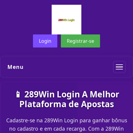
Login
Registrar-se
Menu
📱 289Win Login A Melhor
Plataforma de Apostas
Cadastre-se na 289Win Login para ganhar bônus
no cadastro e em cada recarga. Com a 289Win