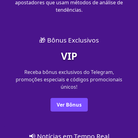
apostadores que usam métodos de análise de
tendências.
🎁 Bônus Exclusivos
VIP
Receba bônus exclusivos do Telegram,
promoções especiais e códigos promocionais
únicos!
Ver Bônus
📢 Notícias em Tempo Real