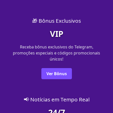
🎁 Bônus Exclusivos
VIP
Receba bônus exclusivos do Telegram,
promoções especiais e códigos promocionais
únicos!
Ver Bônus
📢 Notícias em Tempo Real
24/7