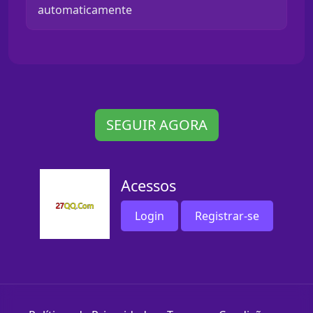
automaticamente
SEGUIR AGORA
Acessos
Login
Registrar-se