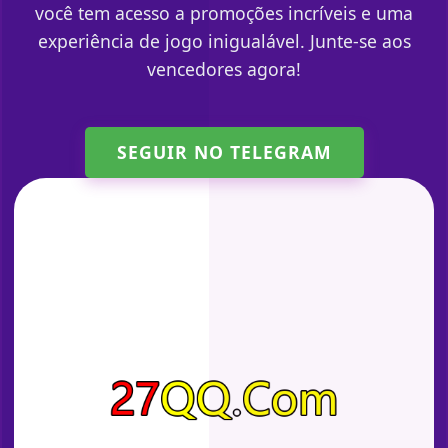
você tem acesso a promoções incríveis e uma
experiência de jogo inigualável. Junte-se aos
vencedores agora!
SEGUIR NO TELEGRAM