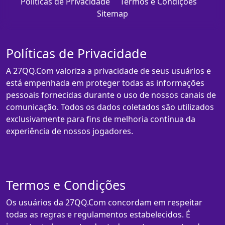
Políticas de Privacidade
Termos e Condições
Sitemap
Políticas de Privacidade
A 27QQ.Com valoriza a privacidade de seus usuários e
está empenhada em proteger todas as informações
pessoais fornecidas durante o uso de nossos canais de
comunicação. Todos os dados coletados são utilizados
exclusivamente para fins de melhoria contínua da
experiência de nossos jogadores.
Termos e Condições
Os usuários da 27QQ.Com concordam em respeitar
todas as regras e regulamentos estabelecidos. É