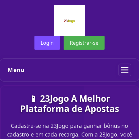
Login
Registrar-se
Menu
📱 23Jogo A Melhor
Plataforma de Apostas
Cadastre-se na 23Jogo para ganhar bônus no
cadastro e em cada recarga. Com a 23Jogo, você