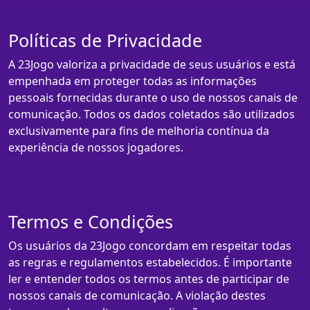
Políticas de Privacidade
A 23Jogo valoriza a privacidade de seus usuários e está
empenhada em proteger todas as informações
pessoais fornecidas durante o uso de nossos canais de
comunicação. Todos os dados coletados são utilizados
exclusivamente para fins de melhoria contínua da
experiência de nossos jogadores.
Termos e Condições
Os usuários da 23Jogo concordam em respeitar todas
as regras e regulamentos estabelecidos. É importante
ler e entender todos os termos antes de participar de
nossos canais de comunicação. A violação destes