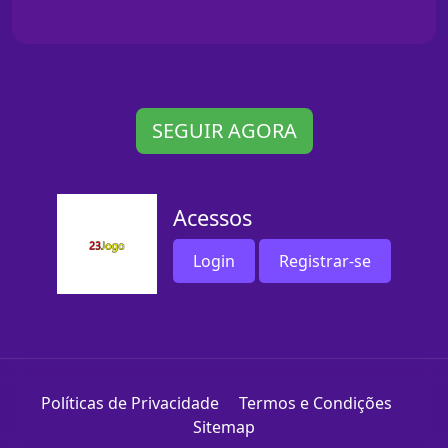
SEGUIR AGORA
Acessos
Login
Registrar-se
Políticas de Privacidade
Termos e Condições
Sitemap