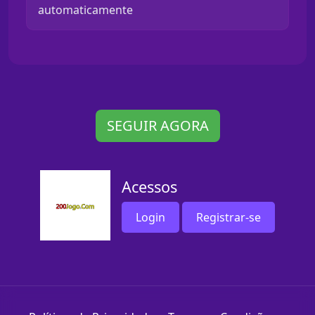
automaticamente
SEGUIR AGORA
Acessos
Login
Registrar-se