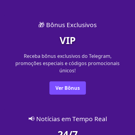
🎁 Bônus Exclusivos
VIP
Receba bônus exclusivos do Telegram,
promoções especiais e códigos promocionais
únicos!
Ver Bônus
📢 Notícias em Tempo Real
24/7