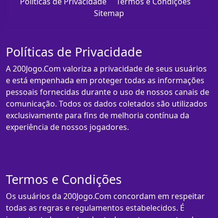
Políticas de Privacidade
Termos e Condições
Sitemap
Políticas de Privacidade
A 200Jogo.Com valoriza a privacidade de seus usuários
e está empenhada em proteger todas as informações
pessoais fornecidas durante o uso de nossos canais de
comunicação. Todos os dados coletados são utilizados
exclusivamente para fins de melhoria contínua da
experiência de nossos jogadores.
Termos e Condições
Os usuários da 200Jogo.Com concordam em respeitar
todas as regras e regulamentos estabelecidos. É