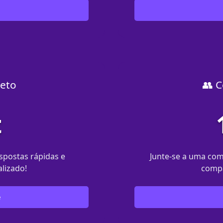
reto
👥 
t
espostas rápidas e
Junte-se a uma com
lizado!
compa
e