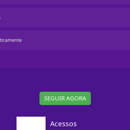
a
aticamente
SEGUIR AGORA
Acessos