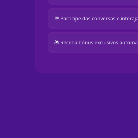
💬 Participe das conversas e interaj
🎁 Receba bônus exclusivos autom