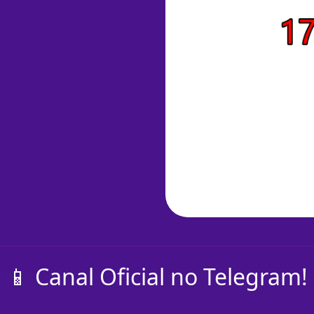
📱 Canal Oficial no Telegram!