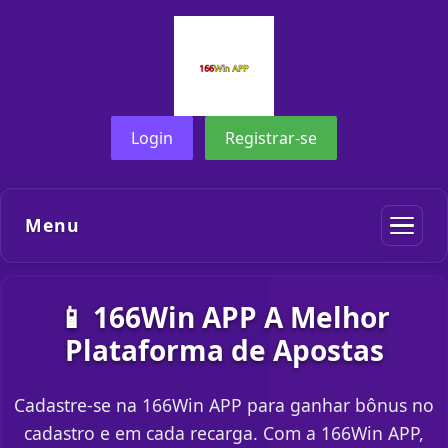
Login
Registrar-se
Menu
📱 166Win APP A Melhor
Plataforma de Apostas
Cadastre-se na 166Win APP para ganhar bônus no
cadastro e em cada recarga. Com a 166Win APP,