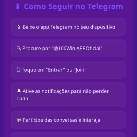
📱 Como Seguir no Telegram
📱 Baixe o app Telegram no seu dispositivo
🔍 Procure por "@166Win APPOficial"
👆 Toque em "Entrar" ou "Join"
🔔 Ative as notificações para não perder
nada
💬 Participe das conversas e interaja