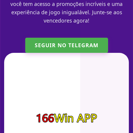
você tem acesso a promoções incríveis e uma
experiência de jogo inigualável. Junte-se aos
vencedores agora!
SEGUIR NO TELEGRAM