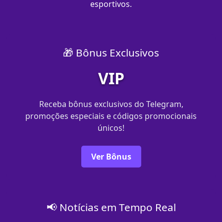
esportivos.
🎁 Bônus Exclusivos
VIP
Receba bônus exclusivos do Telegram,
promoções especiais e códigos promocionais
únicos!
Ver Bônus
📢 Notícias em Tempo Real