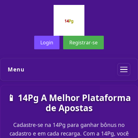
Login
Registrar-se
Menu
📱 14Pg A Melhor Plataforma
de Apostas
Cadastre-se na 14Pg para ganhar bônus no
cadastro e em cada recarga. Com a 14Pg, você