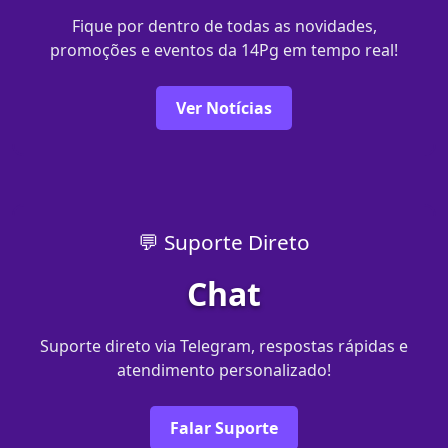
Fique por dentro de todas as novidades,
promoções e eventos da 14Pg em tempo real!
Ver Notícias
💬 Suporte Direto
Chat
Suporte direto via Telegram, respostas rápidas e
atendimento personalizado!
Falar Suporte