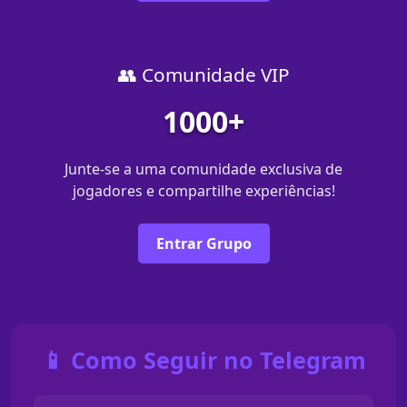
👥 Comunidade VIP
1000+
Junte-se a uma comunidade exclusiva de
jogadores e compartilhe experiências!
Entrar Grupo
📱 Como Seguir no Telegram