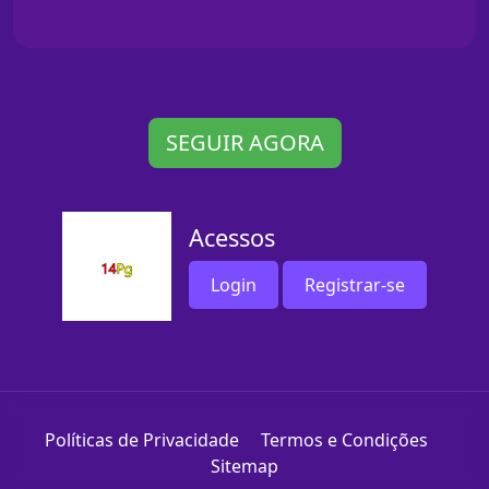
SEGUIR AGORA
Acessos
Login
Registrar-se
Políticas de Privacidade
Termos e Condições
Sitemap