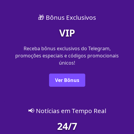
🎁 Bônus Exclusivos
VIP
Receba bônus exclusivos do Telegram,
promoções especiais e códigos promocionais
únicos!
Ver Bônus
📢 Notícias em Tempo Real
24/7