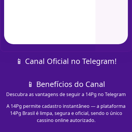
📱 Canal Oficial no Telegram!
📱 Benefícios do Canal
Descubra as vantagens de seguir a 14Pg no Telegram
A 14Pg permite cadastro instantâneo — a plataforma
14Pg Brasil é limpa, segura e oficial, sendo o único
cassino online autorizado.