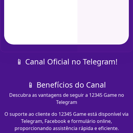
📱 Canal Oficial no Telegram!
📱 Benefícios do Canal
Descubra as vantagens de seguir a 12345 Game no
Telegram
O suporte ao cliente do 12345 Game está disponível via
Telegram, Facebook e formulário online,
proporcionando assistência rápida e eficiente.