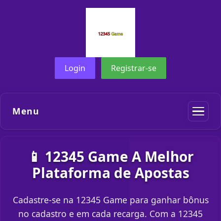
Login
Registrar-se
Menu
📱 12345 Game A Melhor
Plataforma de Apostas
Cadastre-se na 12345 Game para ganhar bônus
no cadastro e em cada recarga. Com a 12345