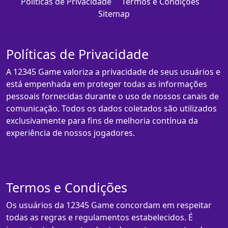
Políticas de Privacidade
Termos e Condições
Sitemap
Políticas de Privacidade
A 12345 Game valoriza a privacidade de seus usuários e
está empenhada em proteger todas as informações
pessoais fornecidas durante o uso de nossos canais de
comunicação. Todos os dados coletados são utilizados
exclusivamente para fins de melhoria contínua da
experiência de nossos jogadores.
Termos e Condições
Os usuários da 12345 Game concordam em respeitar
todas as regras e regulamentos estabelecidos. É