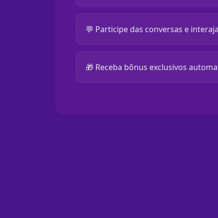
💬 Participe das conversas e interaj
🎁 Receba bônus exclusivos autom