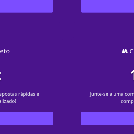
reto
👥 
t
espostas rápidas e
Junte-se a uma com
lizado!
compa
e