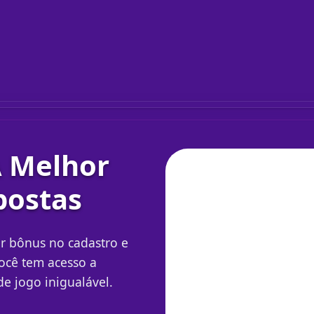
A Melhor
postas
r bônus no cadastro e
ocê tem acesso a
e jogo inigualável.