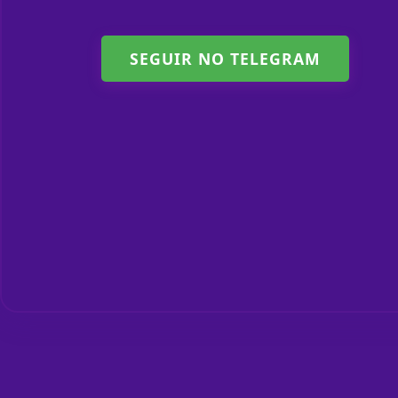
SEGUIR NO TELEGRAM