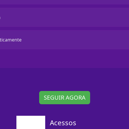
a
aticamente
SEGUIR AGORA
Acessos