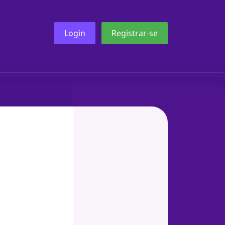
Login
Registrar-se