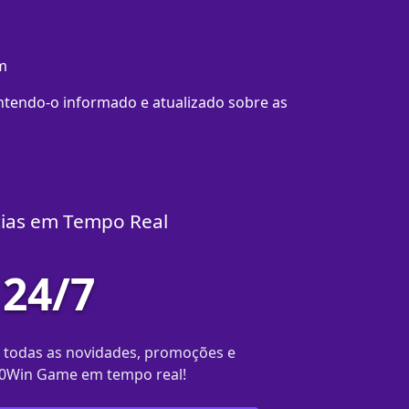
m
antendo-o informado e atualizado sobre as
cias em Tempo Real
24/7
e todas as novidades, promoções e
10Win Game em tempo real!