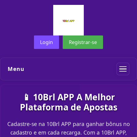
Login
Registrar-se
Menu
📱 10Brl APP A Melhor
Plataforma de Apostas
Cadastre-se na 10Brl APP para ganhar bônus no
cadastro e em cada recarga. Com a 10Brl APP,