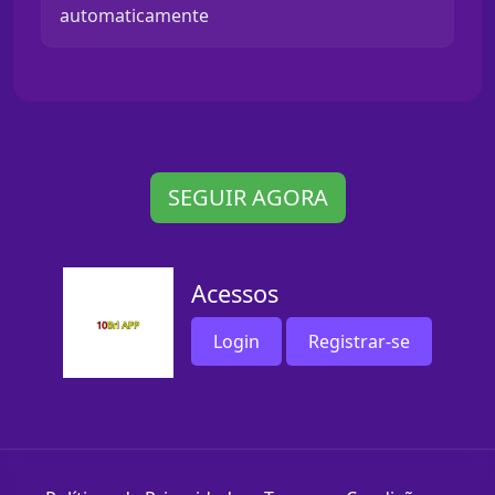
automaticamente
SEGUIR AGORA
Acessos
Login
Registrar-se