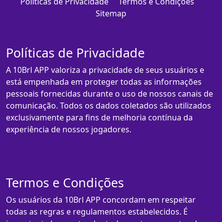
Políticas de Privacidade
Termos e Condições
Sitemap
Políticas de Privacidade
A 10Brl APP valoriza a privacidade de seus usuários e
está empenhada em proteger todas as informações
pessoais fornecidas durante o uso de nossos canais de
comunicação. Todos os dados coletados são utilizados
exclusivamente para fins de melhoria contínua da
experiência de nossos jogadores.
Termos e Condições
Os usuários da 10Brl APP concordam em respeitar
todas as regras e regulamentos estabelecidos. É