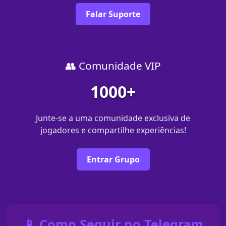
Falar Suporte
👥 Comunidade VIP
1000+
Junte-se a uma comunidade exclusiva de
jogadores e compartilhe experiências!
Entrar Grupo
📱 Como Seguir no Telegram