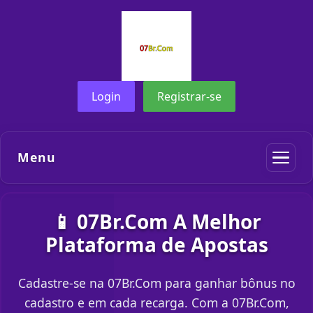
Login
Registrar-se
Menu
📱 07Br.Com A Melhor
Plataforma de Apostas
Cadastre-se na 07Br.Com para ganhar bônus no
cadastro e em cada recarga. Com a 07Br.Com,