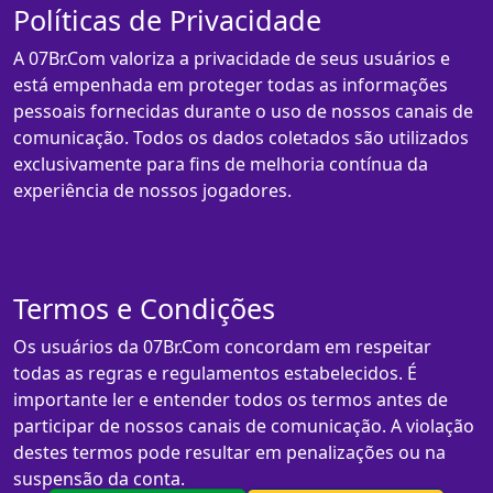
Políticas de Privacidade
A 07Br.Com valoriza a privacidade de seus usuários e
está empenhada em proteger todas as informações
pessoais fornecidas durante o uso de nossos canais de
comunicação. Todos os dados coletados são utilizados
exclusivamente para fins de melhoria contínua da
experiência de nossos jogadores.
Termos e Condições
Os usuários da 07Br.Com concordam em respeitar
todas as regras e regulamentos estabelecidos. É
importante ler e entender todos os termos antes de
participar de nossos canais de comunicação. A violação
destes termos pode resultar em penalizações ou na
suspensão da conta.