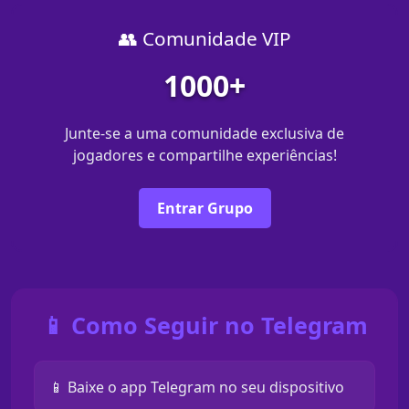
👥 Comunidade VIP
1000+
Junte-se a uma comunidade exclusiva de
jogadores e compartilhe experiências!
Entrar Grupo
📱 Como Seguir no Telegram
📱 Baixe o app Telegram no seu dispositivo