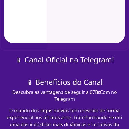
📱 Canal Oficial no Telegram!
📱 Benefícios do Canal
Descubra as vantagens de seguir a 07Br.Com no
Telegram
O mundo dos jogos móveis tem crescido de forma
exponencial nos últimos anos, transformando-se em
uma das indústrias mais dinâmicas e lucrativas do