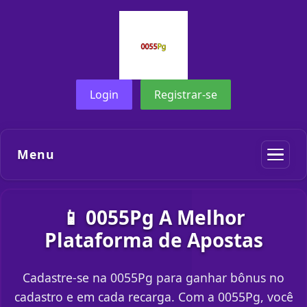
Login
Registrar-se
Menu
📱 0055Pg A Melhor
Plataforma de Apostas
Cadastre-se na 0055Pg para ganhar bônus no
cadastro e em cada recarga. Com a 0055Pg, você