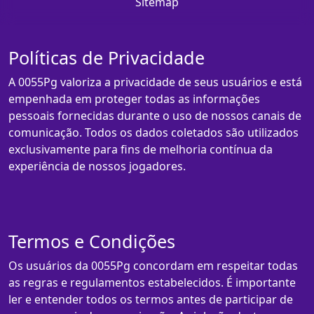
Sitemap
Políticas de Privacidade
A 0055Pg valoriza a privacidade de seus usuários e está
empenhada em proteger todas as informações
pessoais fornecidas durante o uso de nossos canais de
comunicação. Todos os dados coletados são utilizados
exclusivamente para fins de melhoria contínua da
experiência de nossos jogadores.
Termos e Condições
Os usuários da 0055Pg concordam em respeitar todas
as regras e regulamentos estabelecidos. É importante
ler e entender todos os termos antes de participar de