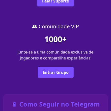
Falar Suporte
👥 Comunidade VIP
1000+
Junte-se a uma comunidade exclusiva de
jogadores e compartilhe experiências!
Entrar Grupo
📱 Como Seguir no Telegram